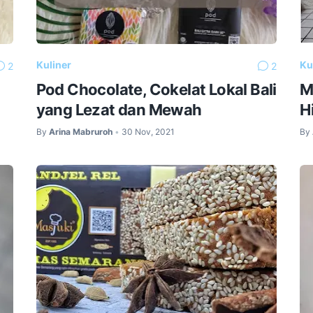
Kuliner
Ku
2
2
Pod Chocolate, Cokelat Lokal Bali
M
yang Lezat dan Mewah
H
By
Arina Mabruroh
30 Nov, 2021
By
•