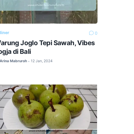
liner
0
arung Joglo Tepi Sawah, Vibes
ogja di Bali
Arina Mabruroh
12 Jan, 2024
•