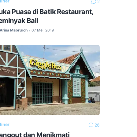
liner
2
uka Puasa di Batik Restaurant,
eminyak Bali
Arina Mabruroh
07 Mei, 2019
•
liner
26
angout dan Menikmati