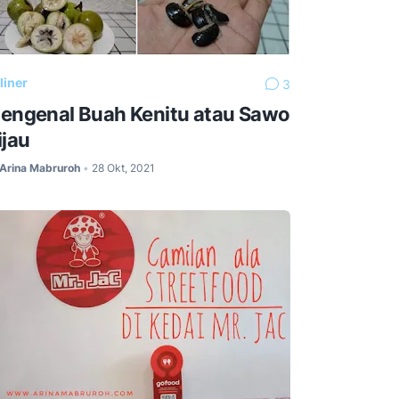
liner
3
engenal Buah Kenitu atau Sawo
ijau
Arina Mabruroh
28 Okt, 2021
•