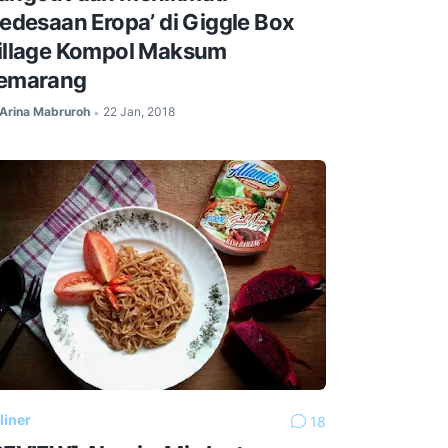
Pedesaan Eropa’ di Giggle Box
illage Kompol Maksum
emarang
Arina Mabruroh
22 Jan, 2018
•
liner
18