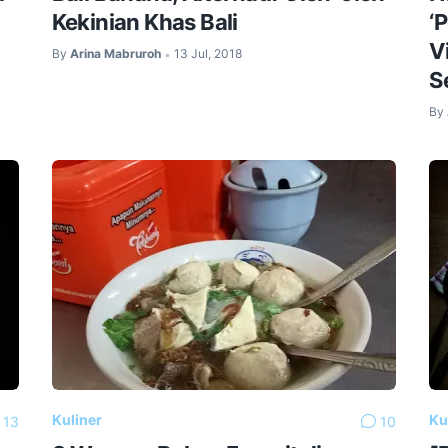
Kekinian Khas Bali
‘
V
By
Arina Mabruroh
13 Jul, 2018
•
S
By
Kuliner
Ku
13
10