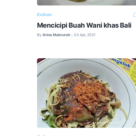
Kuliner
Mencicipi Buah Wani khas Bali
By
Arina Mabruroh
03 Apr, 2021
•