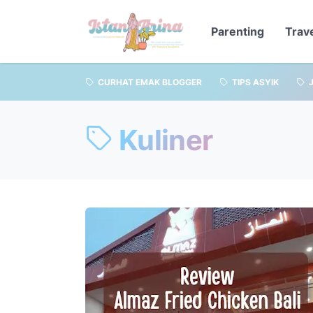
Parenting
Trav
CURHAT EMAK BLOGGER
TIPS ASYIK
Kuliner