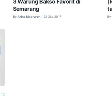
3 Warung Bakso Favorit di
[
Semarang
t
By
Arina Mabruroh
22 Okt, 2017
By
•
12