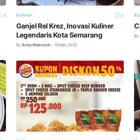
Kuliner
Ku
4
0
Ganjel Rel Krez, Inovasi Kuliner
C
Legendaris Kota Semarang
By
By
Arina Mabruroh
18 Mei, 2020
•