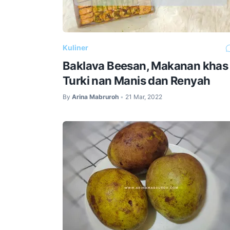
Kuliner
Baklava Beesan, Makanan khas
Turki nan Manis dan Renyah
By
Arina Mabruroh
21 Mar, 2022
•