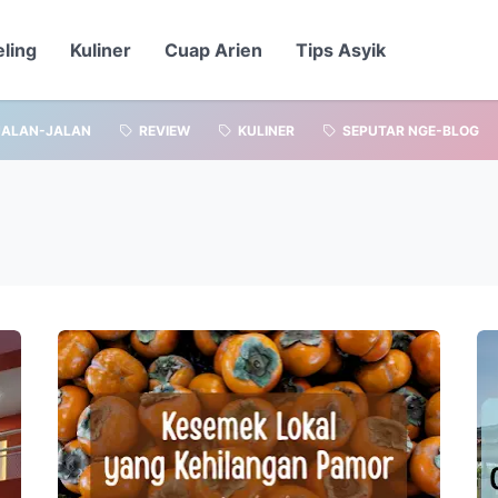
eling
Kuliner
Cuap Arien
Tips Asyik
JALAN-JALAN
REVIEW
KULINER
SEPUTAR NGE-BLOG