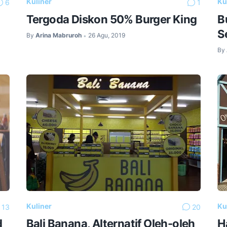
Kuliner
Ku
6
1
Tergoda Diskon 50% Burger King
B
S
By
Arina Mabruroh
26 Agu, 2019
•
By
Kuliner
Ku
13
20
d
Bali Banana, Alternatif Oleh-oleh
H