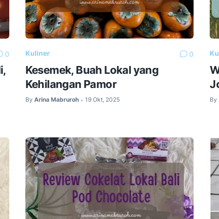
Kuliner
Ku
0
0
i,
Kesemek, Buah Lokal yang
W
Kehilangan Pamor
J
By
Arina Mabruroh
19 Okt, 2025
By
•