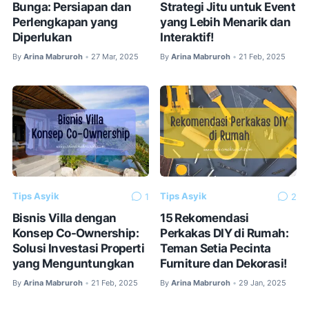
Bunga: Persiapan dan
Strategi Jitu untuk Event
Perlengkapan yang
yang Lebih Menarik dan
Diperlukan
Interaktif!
By
Arina Mabruroh
27 Mar, 2025
By
Arina Mabruroh
21 Feb, 2025
•
•
Tips Asyik
Tips Asyik
1
2
Bisnis Villa dengan
15 Rekomendasi
Konsep Co-Ownership:
Perkakas DIY di Rumah:
Solusi Investasi Properti
Teman Setia Pecinta
yang Menguntungkan
Furniture dan Dekorasi!
By
Arina Mabruroh
21 Feb, 2025
By
Arina Mabruroh
29 Jan, 2025
•
•