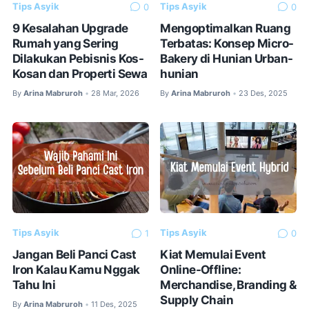
Tips Asyik
Tips Asyik
0
0
9 Kesalahan Upgrade
Mengoptimalkan Ruang
Rumah yang Sering
Terbatas: Konsep Micro-
Dilakukan Pebisnis Kos-
Bakery di Hunian Urban-
Kosan dan Properti Sewa
hunian
By
Arina Mabruroh
28 Mar, 2026
By
Arina Mabruroh
23 Des, 2025
•
•
Tips Asyik
Tips Asyik
1
0
Jangan Beli Panci Cast
Kiat Memulai Event
Iron Kalau Kamu Nggak
Online-Offline:
Tahu Ini
Merchandise, Branding &
Supply Chain
By
Arina Mabruroh
11 Des, 2025
•