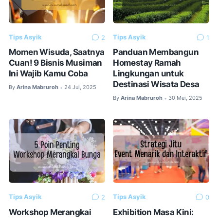
Tips Asyik
Tips Asyik
2
1
Momen Wisuda, Saatnya
Panduan Membangun
Cuan! 9 Bisnis Musiman
Homestay Ramah
Ini Wajib Kamu Coba
Lingkungan untuk
Destinasi Wisata Desa
By
Arina Mabruroh
24 Jul, 2025
•
By
Arina Mabruroh
30 Mei, 2025
•
Tips Asyik
Tips Asyik
2
0
Workshop Merangkai
Exhibition Masa Kini: