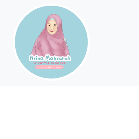
Arina Mabruroh II Mom Blogger II MomWriterPreneur &
Traveller Wanna Be II For Bussiness Inquiry:
arina.mabruroh@gmail.com