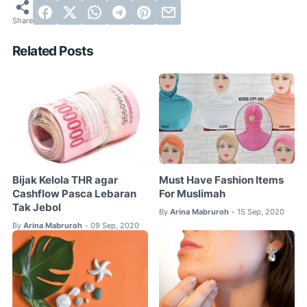
Related Posts
Bijak Kelola THR agar
Must Have Fashion Items
Cashflow Pasca Lebaran
For Muslimah
Tak Jebol
By
Arina Mabruroh
15 Sep, 2020
•
By
Arina Mabruroh
09 Sep, 2020
•