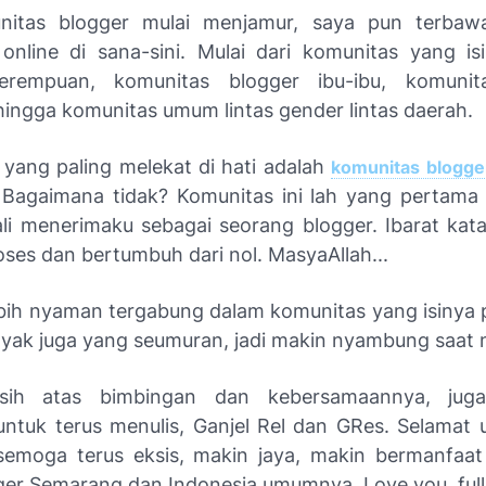
nitas blogger mulai menjamur, saya pun terbawa
online di sana-sini. Mulai dari komunitas yang i
erempuan, komunitas blogger ibu-ibu, komunit
hingga komunitas umum lintas gender lintas daerah.
 yang paling melekat di hati adalah
komunitas blogg
. Bagaimana tidak? Komunitas ini lah yang pertama ka
li menerimaku sebagai seorang blogger. Ibarat kata, 
oses dan bertumbuh dari nol. MasyaAllah...
bih nyaman tergabung dalam komunitas yang isinya
nyak juga yang seumuran, jadi makin nyambung saat 
sih atas bimbingan dan kebersamaannya, jug
ntuk terus menulis, Ganjel Rel dan GRes. Selamat 
semoga terus eksis, makin jaya, makin bermanfaa
ger Semarang dan Indonesia umumnya.
Love you, ful