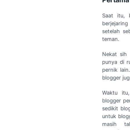
Pertama 
Saat itu
berjejarin
setelah s
teman.
Nekat sih
punya di r
pernik lai
blogger ju
Waktu itu
blogger pe
sedikit bl
untuk blog
masih t