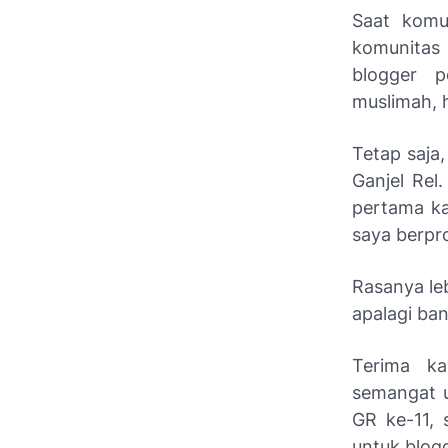
Saat komu
komunitas 
blogger p
muslimah, 
Tetap saja,
Ganjel Rel
pertama ka
saya berpr
Rasanya le
apalagi ba
Terima ka
semangat u
GR ke-11, 
untuk blog