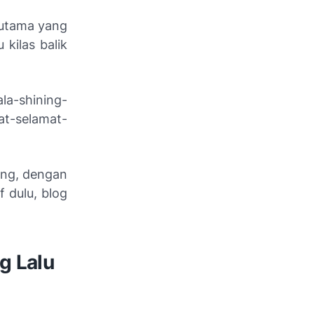
rutama yang
kilas balik
la
-shining-
t-selamat-
ang, dengan
 dulu, blog
g Lalu