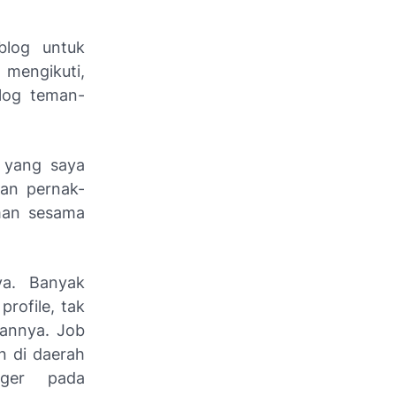
log untuk
 mengikuti,
log teman-
 yang saya
dan pernak-
eman sesama
ya. Banyak
profile
, tak
ilannya.
Job
n di daerah
ger pada