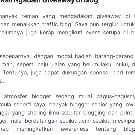
Kali Ngadain Giveaway di Blog
, banyak teman yang mengadakan
giveaway
di b
g dan menaikkan
traffic
blog. Saya pun tergiur untuk
ebelumnya juga kerap mengikuti
event
serupa di b
 sebenarnya, dengan modal hadiah barang-barang
umah, seperti baju jualan yang belum laku, buku, 
n. Tentunya, juga dapat dukungan sponsor dari t
ga.
, atmosfer blogger sedang mulai bagus-bagusn
mula seperti saya, banyak blogger senior yang
low 
ogger yang sharing ilmu seputar blogging dan print
ger mulai berdatangan sedikit demi sedikit, meskipu
ahap meningkatkan
awareness
tentang blog