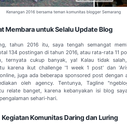
Kenangan 2016 bersama teman komunitas blogger Semarang
t Membara untuk Selalu
Update
Blog
lang, tahun 2016 itu, saya tengah semangat mem
tal 134 postingan di tahun 2016, atau rata-rata 11 p
, ternyata cukup banyak, ya! Kalau tidak salah
itu karena ikut
challenge
'
1 week
1 post
' dan 'Ari
online, juga ada beberapa sponsored post dengan a
ediakan oleh agency. Tentunya,
Tagline
"
ngebl
tu
relate
banget, karena kebanyakan isi blog saya
pengalaman sehari-hari.
ut Kegiatan Komunitas Daring dan Luring