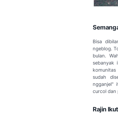
Semanga
Bisa dibi
ngeblog. To
bulan. Wah
sebanyak 
komunitas 
sudah dis
ngganjel"
i
curcol
dan 
Rajin Ik