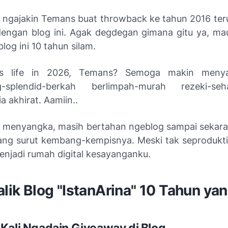
au ngajakin Temans buat
throwback
ke tahun 2016 te
dengan blog ini. Agak
degdegan
gimana gitu ya, mau 
blog ini 10 tahun silam.
s life in
2026, Temans? Semoga makin menya
-splendid-
berkah berlimpah-murah rezeki-seha
a akhirat. Aamiin..
 menyangka, masih bertahan ngeblog sampai sekar
ang surut kembang-kempisnya. Meski tak seproduktif
enjadi rumah digital kesayanganku.
alik Blog "IstanArina" 10 Tahun yan