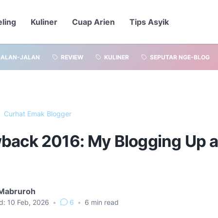
eling
Kuliner
Cuap Arien
Tips Asyik
JALAN-JALAN
REVIEW
KULINER
SEPUTAR NGE-BLOG
Curhat Emak Blogger
back 2016: My Blogging Up 
 Mabruroh
d:
10 Feb, 2026
•
6
•
6
min read