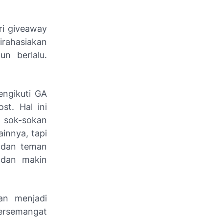
ri giveaway
rahasiakan
n berlalu.
engikuti GA
st. Hal ini
, sok-sokan
innya, tapi
 dan teman
u dan makin
dan menjadi
ersemangat