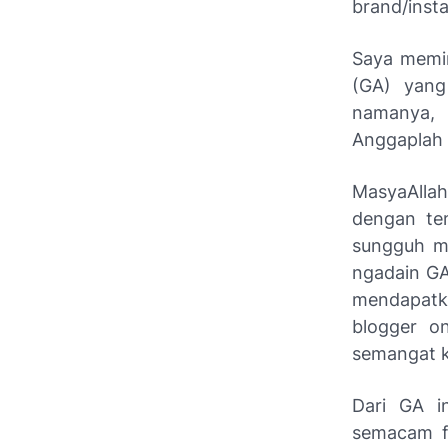
brand/insta
Saya memin
(GA) yang
namanya, 
Anggaplah 
MasyaAllah
dengan tem
sungguh me
ngadain GA
mendapatk
blogger on
semangat k
Dari GA in
semacam f