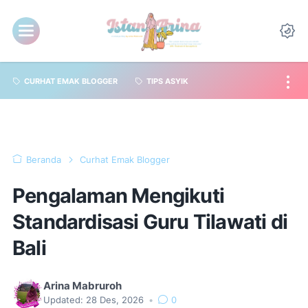
CURHAT EMAK BLOGGER
TIPS ASYIK
Beranda
Curhat Emak Blogger
Pengalaman Mengikuti
Standardisasi Guru Tilawati di
Bali
Arina Mabruroh
Updated:
28 Des, 2026
•
0