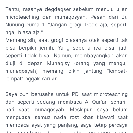
Tentu, rasanya
degdegser
sebelum menuju ujian
microteaching
dan
munaqosyah
. Pesan dari Bu
Nunung cuma 1: "Jangan grogi. Pede aja, seperti
ngaji biasa aja."
Memang sih, saat grogi biasanya otak seperti tak
bisa berpikir jernih. Yang sebenarnya bisa, jadi
seperti tidak bisa. Namun, membayangkan akan
diuji di depan Munaqisy (orang yang menguji
munaqosyah) memang bikin jantung "lompat-
lompat" nggak karuan.
Saya pun berusaha untuk PD saat
microteaching
dan seperti sedang membaca Al-Qur'an sehari-
hari saat
munaqosyah
. Meskipun saya belum
menguasai semua nada
rost
khas tilawati saat
membaca ayat yang panjang, saya tetap percaya
diri membaca dengan nada semampu saya,