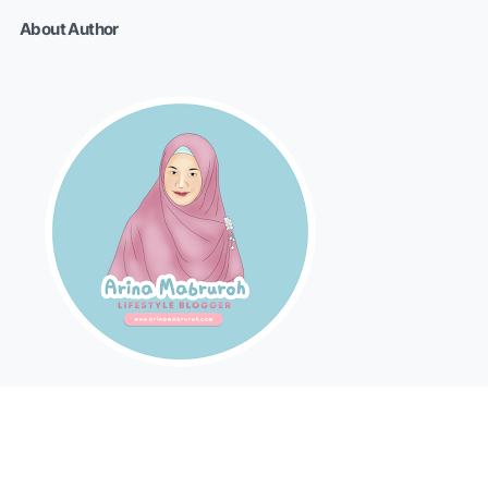
About Author
Arina Mabruroh II Mom Blogger II MomWriterPreneur &
Traveller Wanna Be II For Bussiness Inquiry:
arina.mabruroh@gmail.com