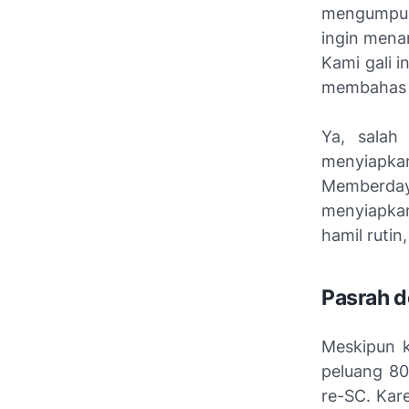
mengumpulk
ingin mena
Kami gali i
membahas p
Ya, salah
menyiapkan
Memberday
menyiapkan
hamil rutin, 
Pasrah d
Meskipun k
peluang 8
re-SC. Kar