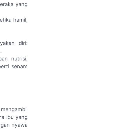
meraka yang
etika hamil,
akan diri:
t.
an nutrisi,
perti senam
n mengambil
ra ibu yang
ungan nyawa