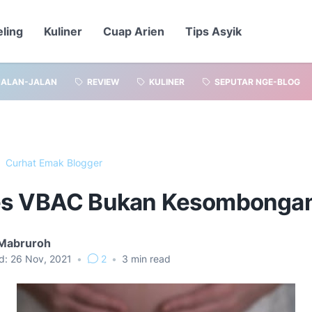
eling
Kuliner
Cuap Arien
Tips Asyik
JALAN-JALAN
REVIEW
KULINER
SEPUTAR NGE-BLOG
Curhat Emak Blogger
s VBAC Bukan Kesombonga
 Mabruroh
d:
26 Nov, 2021
•
2
•
3
min read