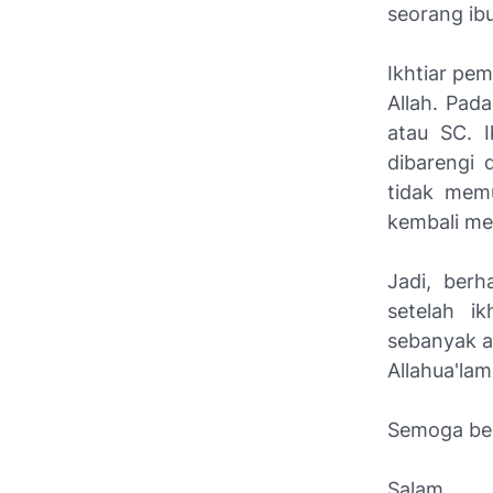
seorang ib
Ikhtiar pe
Allah. Pad
atau SC. I
dibarengi 
tidak mem
kembali me
Jadi, berh
setelah i
sebanyak a
Allahua'la
Semoga be
Salam,