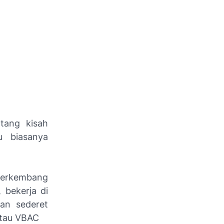
tang kisah
u biasanya
berkembang
 bekerja di
dan sederet
atau VBAC