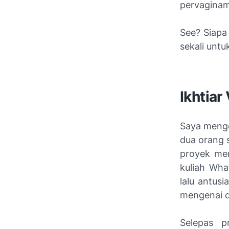
pervaginam
See
? Siapa
sekali unt
Ikhtia
Saya menge
dua orang
proyek men
kuliah Wha
lalu antus
mengenai d
Selepas p