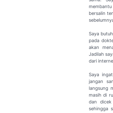
membantu 
bersalin t
sebelumny
Saya butuh
pada dokte
akan mena
Jadilah sa
dari interne
Saya inga
jangan sa
langsung 
masih di r
dan dicek
sehingga s