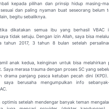
bali kepada pilihan dan prinsip hidup masing-ma
 sesuai dan paling nyaman buat seseorang belum 
lain, begitu sebaliknya.
ika dikatakan semua ibu yang berhasil VBAC i
ya tidak setuju. Dengan izin Allah, saya bisa melalu
 tahun 2017, 3 tahun 8 bulan setelah persalin
mil anak kedua, keinginan untuk bisa melahirkan
t. Saya merasa trauma dengan proses SC yang sebe
an drama panjang pasca ketuban pecah dini (KPD)
i, saya berusaha mengumpulkan info sebanyak
BAC.
 optimis setelah mendengar banyak teman mengala
ya juga mencari
provider
(dokter kandungan)