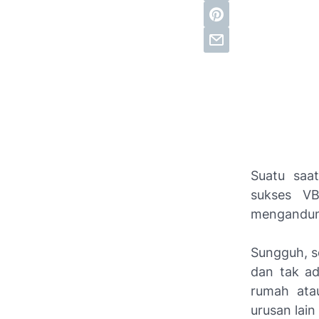
Suatu saa
sukses VB
mengandun
Sungguh, 
dan tak ad
rumah atau
urusan lai