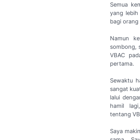
Semua kem
yang lebih
bagi orang 
Namun ket
sombong, sa
VBAC pada
pertama.
Sewaktu ha
sangat kua
lalui deng
hamil lag
tentang V
Saya makin
sama. Sa