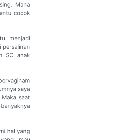
sing. Mana
tentu cocok
tu menjadi
i persalinan
an SC anak
 pervaginam
lumnya saya
. Maka saat
-banyaknya
mi hal yang
 yang mau