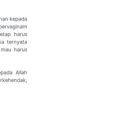
onan kepada
 pervaginam
tetap harus
ka ternyata
 mau harus
epada Allah
rkehendak,