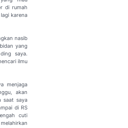
r di rumah
lagi karena
ngkan nasib
/bidan yang
ding saya.
encari ilmu
ya menjaga
nggu, akan
 saat saya
ampai di RS
engah cuti
 melahirkan