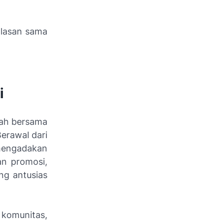
 alasan sama
i
lah bersama
Berawal dari
 mengadakan
an promosi,
ng antusias
komunitas,