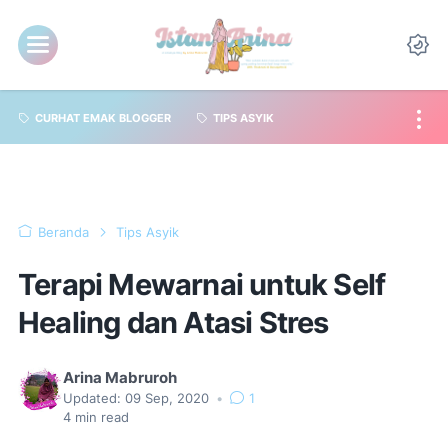
CURHAT EMAK BLOGGER
TIPS ASYIK
Beranda
Tips Asyik
Terapi Mewarnai untuk Self
Healing dan Atasi Stres
Arina Mabruroh
Updated:
09 Sep, 2020
•
1
4
min read