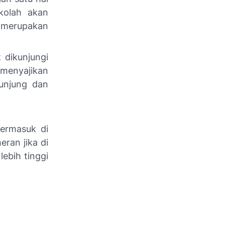
kolah akan
 merupakan
 dikunjungi
 menyajikan
unjung dan
Termasuk di
ran jika di
ebih tinggi