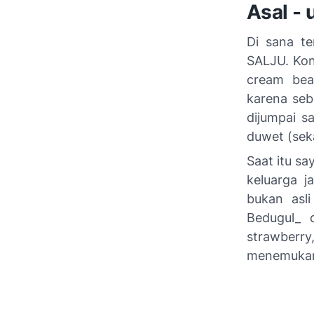
Asal - 
Di sana te
SALJU. Kon
cream bea
karena seb
dijumpai s
duwet (sek
Saat itu s
keluarga j
bukan asl
Bedugul_ 
strawberry,
menemukan 