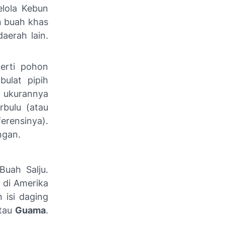
elola Kebun
n buah khas
aerah lain.
perti pohon
ulat pipih
 ukurannya
rbulu (atau
ferensinya).
ngan.
uah Salju.
 di Amerika
 isi daging
tau
Guama
.