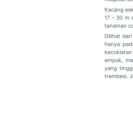
Kacang esk
17 – 30 m 
tanaman co
Dilihat dar
hanya pada
kecoklatan
empuk, mes
yang tingg
trembesi. J