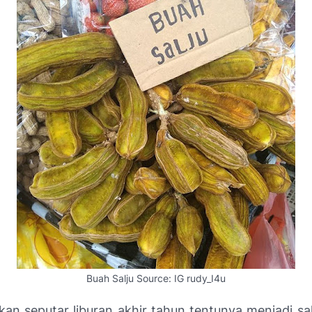
Buah Salju Source: IG rudy_I4u
an seputar liburan akhir tahun tentunya menjadi sal