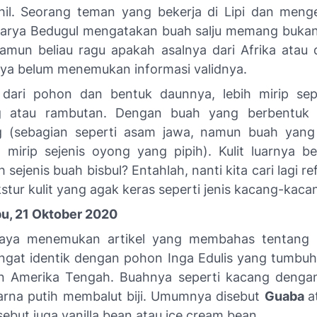
ihil. Seorang teman yang bekerja di Lipi dan meng
arya Bedugul mengatakan buah salju memang buka
amun beliau ragu apakah asalnya dari Afrika atau d
saya belum menemukan informasi validnya.
ik dari pohon dan bentuk daunnya, lebih mirip se
g atau rambutan. Dengan buah yang berbentuk b
 (sebagian seperti asam jawa, namun buah yang
h mirip sejenis oyong yang pipih). Kulit luarnya be
sejenis buah bisbul? Entahlah, nanti kita cari lagi re
stur kulit yang agak keras seperti jenis kacang-kaca
bu, 21 Oktober 2020
saya menemukan artikel yang membahas tentang B
angat identik dengan pohon
Inga Edulis
yang tumbuh
n Amerika Tengah. Buahnya seperti kacang dengan
rna putih membalut biji. Umumnya disebut
Guaba
a
sebut juga
vanilla bean
atau
ice cream bean
.