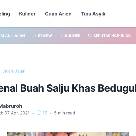
eling
Kuliner
Cuap Arien
Tips Asyik
JALAN-JALAN
REVIEW
KULINER
SEPUTAR NGE-BLOG
Jalan-Jalan
nal Buah Salju Khas Bedugul
 Mabruroh
d:
07 Apr, 2021
•
15
•
5
min read