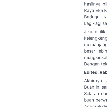
hasilnya n
Raya Eka K
Bedugul. N
Lagi-lagi 
Jika ditil
kelengken
memanjang
besar lebi
mungkinkah 
Dengan tek
Edited: Ra
Akhirnya 
Buah ini s
Selatan da
buah berwa
Acapkali di