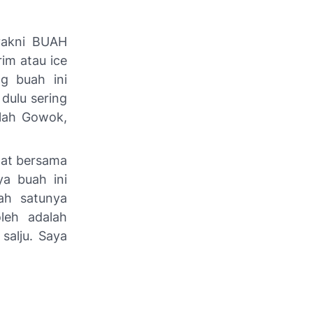
 yakni BUAH
rim atau
ice
g buah ini
dulu sering
tlah Gowok,
aat bersama
ya buah ini
ah satunya
leh adalah
 salju. Saya