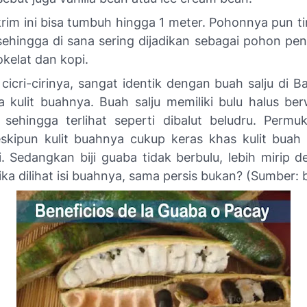
rim ini bisa tumbuh hingga 1 meter. Pohonnya pun tin
sehingga di sana sering dijadikan sebagai pohon pe
kelat dan kopi.
i cicri-cirinya, sangat identik dengan buah salju di B
 kulit buahnya. Buah salju memiliki bulu halus ber
 sehingga terlihat seperti dibalut beludru. Perm
kipun kulit buahnya cukup keras khas kulit buah
i. Sedangkan biji guaba tidak berbulu, lebih mirip 
ika dilihat isi buahnya, sama persis bukan? (Sumber: 