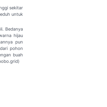
ggi sekitar
neduh untuk
ali. Bedanya
warna hijau
ukannya pun
 dari pohon
dengan buah
bobo.grid)