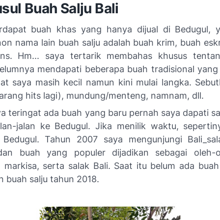
usul Buah Salju Bali
rdapat buah khas yang hanya dijual di Bedugul,
on nama lain buah salju adalah buah krim, buah esk
ns
. Hm... saya tertarik membahas khusus tentan
elumnya mendapati beberapa buah tradisional yang 
aat saya masih kecil namun kini mulai langka. Sebu
arang hits lagi), mundung/menteng, namnam, dll.
aya teringat ada buah yang baru pernah saya dapati s
alan-jalan ke Bedugul. Jika menilik waktu, sepertin
i Bedugul. Tahun 2007 saya mengunjungi Bali_sal
dan buah yang populer dijadikan sebagai oleh-o
 markisa, serta salak Bali. Saat itu belum ada buah
buah salju tahun 2018.