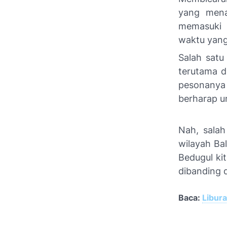
yang mena
memasuki 
waktu yang
Salah satu
terutama d
pesonanya
berharap un
Nah, salah
wilayah Ba
Bedugul ki
dibanding 
Baca:
Libur