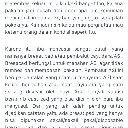
merembes keluar. Ini bikin
keki
banget lho, karena
pakaian jadi basah dan beberapa jam kemudian
menimbulkan bau apek, bau yang nggak sedap lah
pokoknya. Kan jadi risih kalau mau pergi atau mau
ketemu orang dalam kondisi seperti itu.
Karena itu, ibu menyusui sangat butuh yang
namanya
breast pad
atau pembalut payudara/ASI.
Breaspad berfungsi untuk menahan ASI agar tidak
rembes dan membasahi pakaian. Pembalut ASI ini
berupa bantalan yang mampu menyerap ASI saat
keluar berlebihan atau saat payudara yang satu
sedang disusui oleh bayi. Ada banyak variasi
bentuk
breast pad
yang bisa dipilih oleh para ibu
menyusui. Dan yang tak kalah penting untuk
dijadikan catatan yaitu ada
breast pad
yang hanya
bisa digunakan sekali/sekali pakai/
disposable
breast pad
dan ada yang dapat digunakan