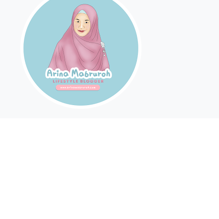
Arina Mabruroh II Mom Blogger II MomWriterPreneur &
Traveller Wanna Be II For Bussiness Inquiry:
arina.mabruroh@gmail.com
2024 -
Powered by Blogger