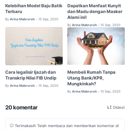
Kelebihan Model Baju Batik
Dapatkan Manfaat Kunyit
Terbaru
dan Madu dengan Masker
Alami ini!
By
Arina Mabruroh
15 Sep, 2020
•
By
Arina Mabruroh
15 Sep, 2020
•
Cara legalisir Ijazah dan
Membeli Rumah Tanpa
Transkrip Nilai FIB Undip
Utang Bank/KPR,
Mungkinkah?
By
Arina Mabruroh
15 Sep, 2020
•
By
Arina Mabruroh
15 Sep, 2020
•
20 komentar
Oldest
Terimakasih Telah membaca dan memberikan komentar di