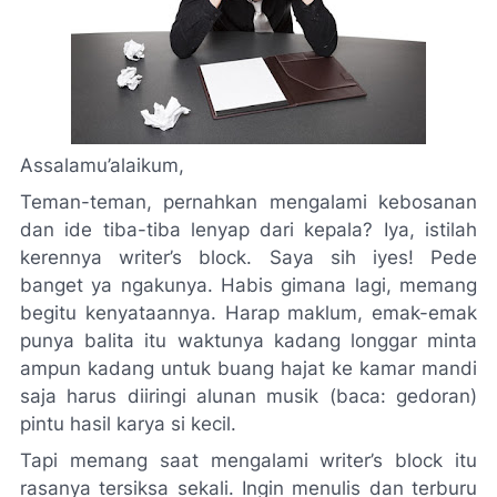
Assalamu’alaikum,
Teman-teman, pernahkan mengalami kebosanan
dan ide tiba-tiba lenyap dari kepala? Iya, istilah
kerennya
writer’s
block
. Saya sih
iyes
! Pede
banget ya ngakunya. Habis gimana lagi, memang
begitu kenyataannya. Harap maklum, emak-emak
punya balita itu waktunya kadang longgar minta
ampun kadang untuk buang hajat ke kamar mandi
saja harus diiringi alunan musik (baca: gedoran)
pintu hasil karya si kecil.
Tapi memang saat mengalami
writer’s block
itu
rasanya tersiksa sekali. Ingin menulis dan terburu