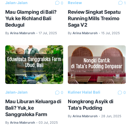
Jalan-Jalan
Review
0
1
Mau Glamping di Bali?
Review Singkat Sepatu
Yuk ke Richland Bali
Running Mills Treximo
Bedugul
Saga V2
By
Arina Mabruroh
17 Jul, 2025
By
Arina Mabruroh
15 Jul, 2025
•
•
Jalan-Jalan
Kuliner Halal Bali
0
0
Mau Liburan Keluarga di
Nongkrong Asyik di
Bali? Yuk, ke
Tata's Pudding
Sanggraloka Farm
By
Arina Mabruroh
28 Jun, 2025
•
By
Arina Mabruroh
03 Jul, 2025
•