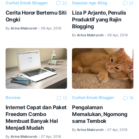
Curhat Emak Blogger
Seputar nge-Blog
22
21
Cerita Horor Bertemu Siti
Liza P Arjanto, Penulis
Ongki
Produktif yang Rajin
Blogging
By
Arina Mabruroh
09 Apr, 2016
•
By
Arina Mabruroh
08 Apr, 2016
•
Review
Curhat Emak Blogger
12
18
Internet Cepat dan Paket
Pengalaman
Freedom Combo
Memalukan, Ngomong
Membuat Banyak Hal
sama Tembok
Menjadi Mudah
By
Arina Mabruroh
07 Apr, 2016
•
By
Arina Mabruroh
07 Apr, 2016
•