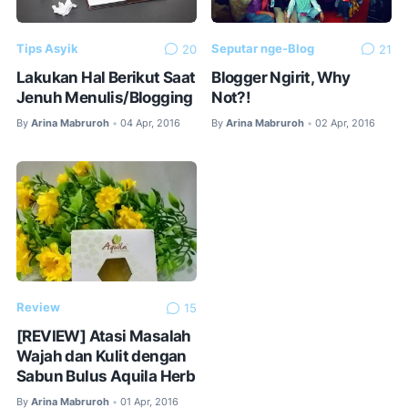
Tips Asyik
Seputar nge-Blog
20
21
Lakukan Hal Berikut Saat
Blogger Ngirit, Why
Jenuh Menulis/Blogging
Not?!
By
Arina Mabruroh
04 Apr, 2016
By
Arina Mabruroh
02 Apr, 2016
•
•
Review
15
[REVIEW] Atasi Masalah
Wajah dan Kulit dengan
Sabun Bulus Aquila Herb
By
Arina Mabruroh
01 Apr, 2016
•