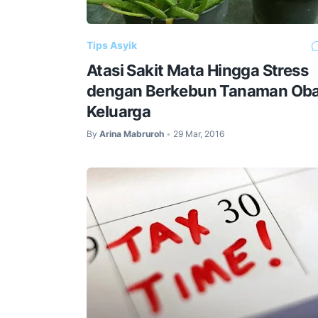
Tips Asyik
Atasi Sakit Mata Hingga Stress
dengan Berkebun Tanaman Ob
Keluarga
By
Arina Mabruroh
29 Mar, 2016
•