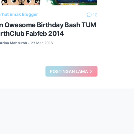
rhat Emak Blogger
10
n Owesome Birthday Bash TUM
irthClub Fabfeb 2014
Arina Mabruroh
23 Mar, 2016
•
POSTINGAN LAMA