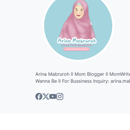
Arina Mabruroh II Mom Blogger II MomWrite
Wanna Be II For Bussiness Inquiry: arina.