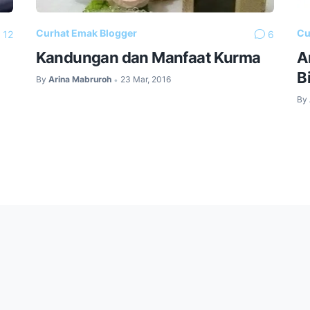
Curhat Emak Blogger
Cu
12
6
Kandungan dan Manfaat Kurma
A
B
By
Arina Mabruroh
23 Mar, 2016
•
By