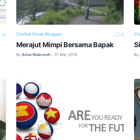
Curhat Emak Blogger
Cu
16
4
Merajut Mimpi Bersama Bapak
S
By
Arina Mabruroh
31 Mar, 2016
By
•