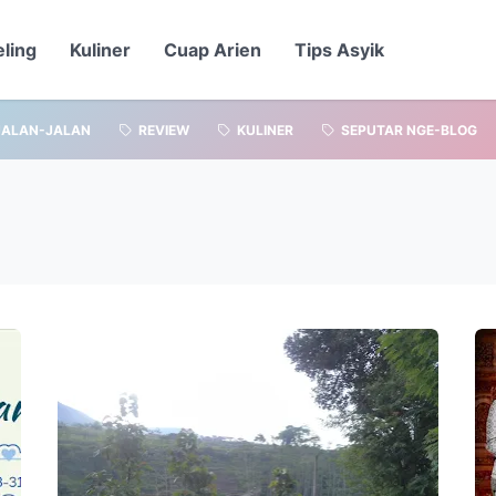
eling
Kuliner
Cuap Arien
Tips Asyik
JALAN-JALAN
REVIEW
KULINER
SEPUTAR NGE-BLOG