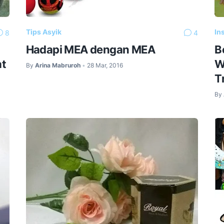
Tips Asyik
In
8
4
Hadapi MEA dengan MEA
B
at
W
By
Arina Mabruroh
28 Mar, 2016
•
T
By