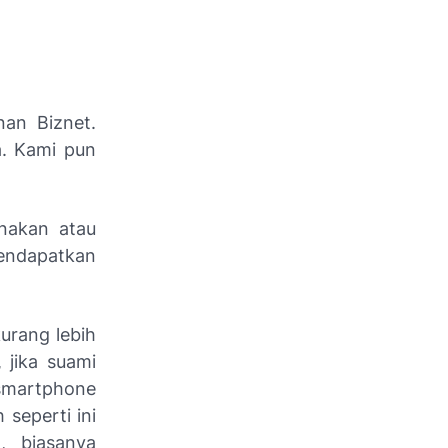
an Biznet.
a. Kami pun
unakan atau
endapatkan
urang lebih
 jika suami
 smartphone
seperti ini
, biasanya