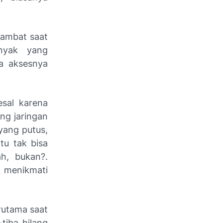
 lambat saat
nyak yang
ga aksesnya
esal karena
ng jaringan
yang putus,
tu tak bisa
h, bukan?.
i menikmati
erutama saat
tiba hilang