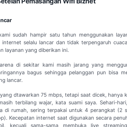
etelah Pemasangan Wifi Biznet
ancar
 kami sudah hampir satu tahun menggunakan layan
, internet selalu lancar dan tidak terpengaruh cuac
 layanan yang diberikan ini.
karena di sekitar kami masih jarang yang mengg
ringannya bagus sehingga pelanggan pun bisa m
ng lancar.
yang dtawarkan 75 mbps, tetapi saat dicek, hanya k
asih terbilang wajar, kata suami saya. Sehari-hari,
ja di rumah, sering terpakai untuk 4 perangkat (2
op). Kecepatan internet saat digunakan secara penuh 
bil, kecuali sama-sama membuka live streaming