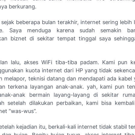
ya berkurang.
ejak beberapa bulan terakhir, internet sering lebih
me. Saya menduga karena sudah semakin ba
n biznet di sekitar tempat tinggal saya sehing
an lalu, akses WiFi tiba-tiba padam. Kami pun k
gunakan kuota internet dari HP yang tidak sekenca
lah melapor, teknisi datang dan mendapati ada kabel 
n terkena layangan anak-anak. yah, kami pun ten
anak-anak bermain layang-layang di sekitar ruma
lah setelah dilakukan perbaikan, kami bisa kembal
net “was-wus”.
telah kejadian itu, berkali-kali internet tidak stabil t
 dan hujan. Begitu hujan turun, akses internet tiba-