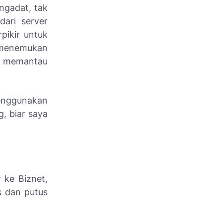
 ngadat, tak
dari server
pikir untuk
 menemukan
 memantau
enggunakan
g, biar saya
 ke Biznet,
s dan putus