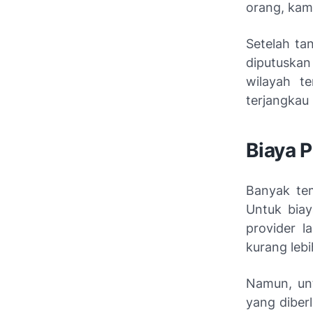
orang, kami
Setelah ta
diputuskan
wilayah t
terjangkau
Biaya 
Banyak te
Untuk biay
provider
l
kurang lebi
Namun, unt
yang diber