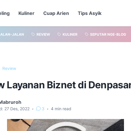
eling
Kuliner
Cuap Arien
Tips Asyik
JALAN-JALAN
REVIEW
KULINER
SEPUTAR NGE-BLOG
Review
w Layanan Biznet di Denpasa
 Mabruroh
d:
27 Des, 2022
•
3
•
4
min read