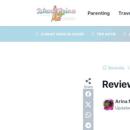
Parenting
Trav
CURHAT EMAK BLOGGER
TIPS ASYIK
Beranda
Revie
Arina
Update