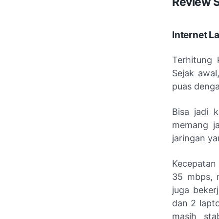
Review S
Internet L
Terhitung
Sejak awal
puas dengan
Bisa jadi 
memang ja
jaringan ya
Kecepatan 
35 mbps, m
juga beker
dan 2 lapt
masih sta