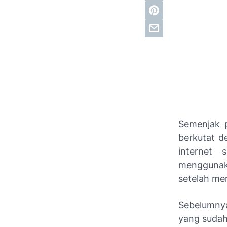
Semenjak p
berkutat d
internet
menggunaka
setelah me
Sebelumny
yang sudah