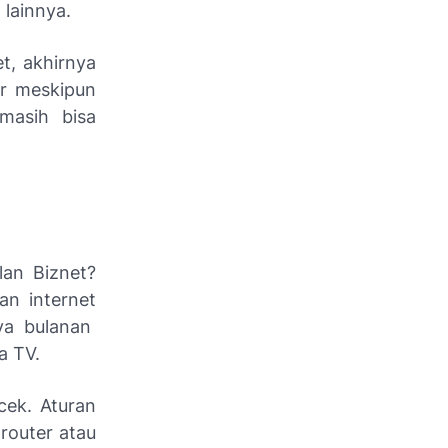
 lainnya.
t, akhirnya
ur meskipun
masih bisa
an Biznet?
an internet
ya bulanan
a TV.
cek. Aturan
i
router
atau