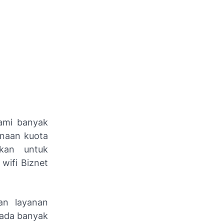
uami banyak
unaan kuota
kan untuk
wifi Biznet
n layanan
pada banyak