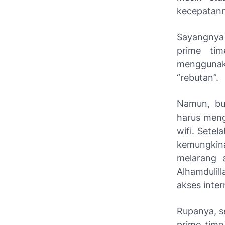
kecepatann
Sayangnya s
prime ti
menggunaka
“rebutan”.
Namun, bul
harus meng
wifi. Sete
kemungkina
melarang 
Alhamdulil
akses inter
Rupanya, se
prime time