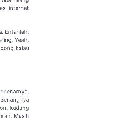
s internet
a. Entahlah,
ring. Yeah,
 dong kalau
sebenarnya,
. Senangnya
pon, kadang
oran. Masih