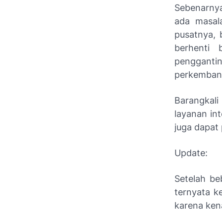
Sebenarnya,
ada masala
pusatnya, 
berhenti 
penggant
perkemban
Barangkal
layanan int
juga dapat
Update:
Setelah be
ternyata k
karena ken