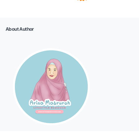
About Author
Arina Mabruroh II Mom Blogger II MomWriterPreneur &