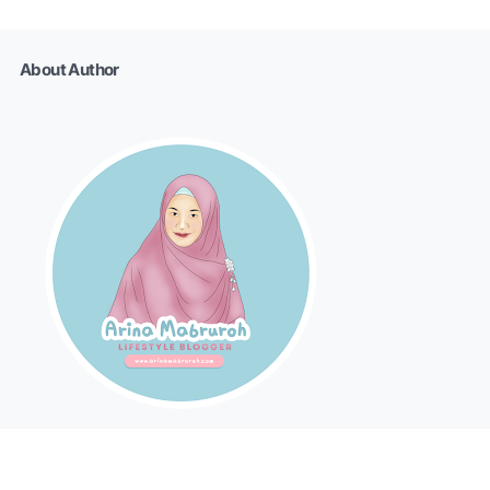
About Author
Arina Mabruroh II Mom Blogger II MomWriterPreneur &
Traveller Wanna Be II For Bussiness Inquiry: