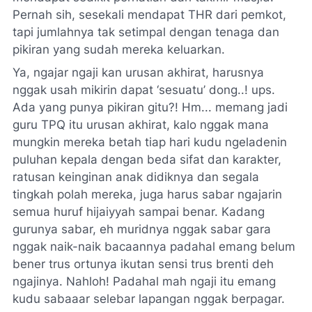
Pernah sih, sesekali mendapat THR dari pemkot,
tapi jumlahnya tak setimpal dengan tenaga dan
pikiran yang sudah mereka keluarkan.
Ya, ngajar ngaji kan urusan akhirat, harusnya
nggak usah mikirin dapat ‘sesuatu’ dong..!
ups
.
Ada yang punya pikiran gitu?! Hm... memang jadi
guru TPQ itu urusan akhirat, kalo nggak mana
mungkin mereka betah tiap hari kudu ngeladenin
puluhan kepala dengan beda sifat dan karakter,
ratusan keinginan anak didiknya dan segala
tingkah polah mereka, juga harus sabar ngajarin
semua huruf hijaiyyah sampai benar. Kadang
gurunya sabar, eh muridnya nggak sabar gara
nggak naik-naik bacaannya padahal emang belum
bener trus ortunya ikutan sensi trus brenti deh
ngajinya. Nahloh! Padahal mah ngaji itu emang
kudu sabaaar selebar lapangan nggak berpagar.