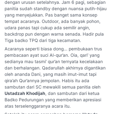
dengan urusan setelahnya. Jam 6 pagi, sebagian
panitia sudah
standby
dengan nuansa putih-hijau
yang menyejukkan. Pas banget sama konsep
tempat acaranya.
Outdoor
, ada banyak pohon,
udara panas tapi cukup ada semilir angin,
backdrop
pun dengan warna senada. Hadir pula
Tiga badko TPQ dari tiga kecamatan.
Acaranya seperti biasa dong... pembukaan trus
pembacaan ayat suci Al-qur’an. Oia, qari’ yang
sedianya mau tasmi’ qur’an ternyata kecelakaan
dan berhalangan.
Qadarullah
akhirnya digantikan
oleh ananda Dani, yang masih imut-imut tapi
qira’ah Qur’annya jempolan. Habis itu ada
sambutan dari SC mewakili semua panitia oleh
Ustadzah Khodijah
, dan sambutan dari ketua
Badko Pedurungan yang memberikan apresiasi
atas terselenggaranya acara itu.