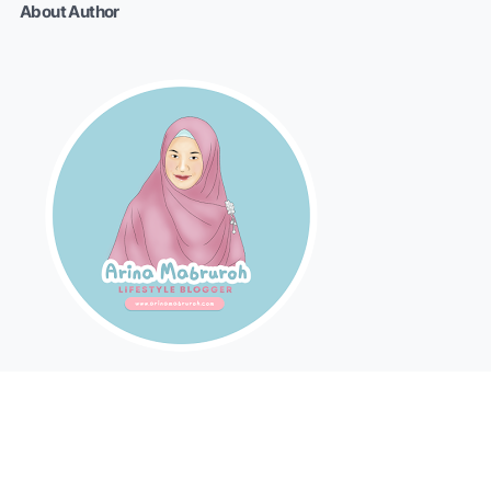
About Author
Arina Mabruroh II Mom Blogger II MomWriterPreneur &
Traveller Wanna Be II For Bussiness Inquiry:
arina.mabruroh@gmail.com