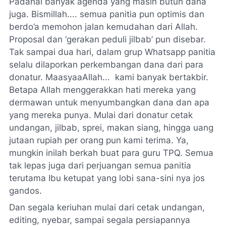
Padahal banyak agenda yang masih butuh dana
juga.
Bismillah
.... semua panitia pun optimis dan
berdo’a memohon jalan kemudahan dari Allah.
Proposal dan ‘gerakan peduli jilbab’ pun disebar.
Tak sampai dua hari, dalam grup Whatsapp panitia
selalu dilaporkan perkembangan dana dari para
donatur. MaasyaaAllah... kami banyak bertakbir.
Betapa Allah menggerakkan hati mereka yang
dermawan untuk menyumbangkan dana dan apa
yang mereka punya. Mulai dari donatur cetak
undangan, jilbab, sprei, makan siang, hingga uang
jutaan rupiah per orang pun kami terima. Ya,
mungkin inilah berkah buat para guru TPQ. Semua
tak lepas juga dari perjuangan semua panitia
terutama Ibu ketupat yang lobi sana-sini nya
jos
gandos
.
Dan segala keriuhan mulai dari cetak undangan,
editing
, nyebar, sampai segala persiapannya