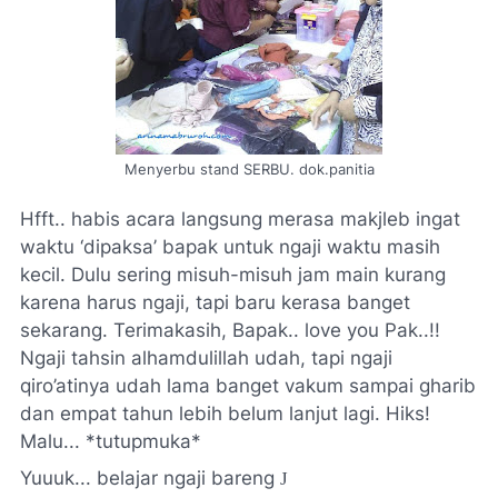
Menyerbu stand SERBU. dok.panitia
Hfft
.. habis acara langsung merasa
makjleb
ingat
waktu ‘dipaksa’ bapak untuk ngaji waktu masih
kecil. Dulu sering misuh-misuh jam main kurang
karena harus ngaji, tapi baru kerasa banget
sekarang. Terimakasih, Bapak..
love you
Pak..!!
Ngaji tahsin alhamdulillah udah, tapi ngaji
qiro’atinya udah lama banget vakum sampai
gharib
dan empat tahun lebih belum lanjut lagi.
Hiks
!
Malu... *tutupmuka*
Yuuuk... belajar ngaji bareng
J