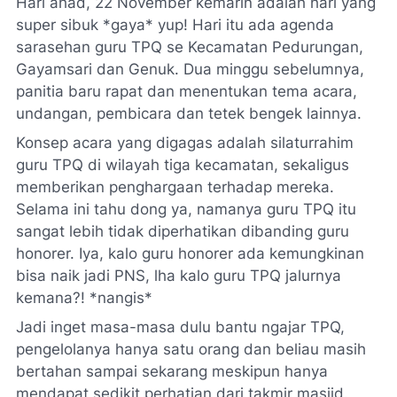
Hari ahad, 22 November kemarin adalah hari yang
super sibuk *gaya*
yup
! Hari itu ada agenda
sarasehan guru TPQ se Kecamatan Pedurungan,
Gayamsari dan Genuk. Dua minggu sebelumnya,
panitia baru rapat dan menentukan tema acara,
undangan, pembicara dan
tetek
bengek
lainnya.
Konsep acara yang digagas adalah silaturrahim
guru TPQ di wilayah tiga kecamatan, sekaligus
memberikan penghargaan terhadap mereka.
Selama ini tahu
dong
ya, namanya guru TPQ itu
sangat lebih tidak diperhatikan dibanding guru
honorer. Iya, kalo guru honorer ada kemungkinan
bisa naik jadi PNS, lha kalo guru TPQ jalurnya
kemana?! *nangis*
Jadi inget masa-masa dulu bantu ngajar TPQ,
pengelolanya hanya satu orang dan beliau masih
bertahan sampai sekarang meskipun hanya
mendapat sedikit perhatian dari takmir masjid.