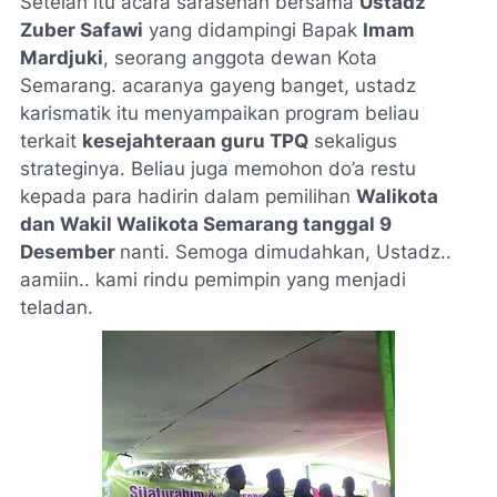
Setelah itu acara sarasehan bersama
Ustadz
Zuber Safawi
yang didampingi Bapak
Imam
Mardjuki
, seorang anggota dewan Kota
Semarang. acaranya gayeng banget, ustadz
karismatik itu menyampaikan program beliau
terkait
kesejahteraan guru TPQ
sekaligus
strateginya. Beliau juga memohon do’a restu
kepada para hadirin dalam pemilihan
Walikota
dan Wakil Walikota Semarang tanggal 9
Desember
nanti. Semoga dimudahkan, Ustadz..
aamiin.. kami rindu pemimpin yang menjadi
teladan.